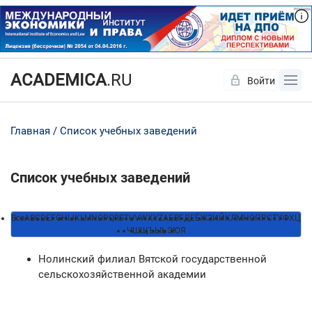
ACADEMICA
.RU
Войти
Да
Нет
Главная
Список учебных заведений
Список учебных заведений
Все
A
B
C
D
E
F
G
H
I
J
K
L
M
N
O
P
Q
R
S
T
U
V
W
X
Y
Z
А
Б
В
Г
Д
Е
Ё
Ж
З
И
Й
К
Л
М
Н
О
П
Р
С
Т
У
Ф
Х
Ц
Ч
Ш
Щ
Ъ
Ы
Ь
Э
Ю
Я
Нолинский филиал Вятской государственной
сельскохозяйственной академии