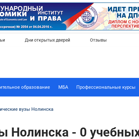
Да
Нет
тьи
Дни открытых дверей
Отзывы
ительное образование
МБА
Профессиональные курсы
ические вузы Нолинска
 Нолинска - 0 учебны