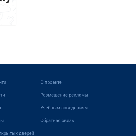
нги
О проекте
ти
Размещение рекламы
и
Учебным заведениям
вы
Обратная связь
ткрытых дверей