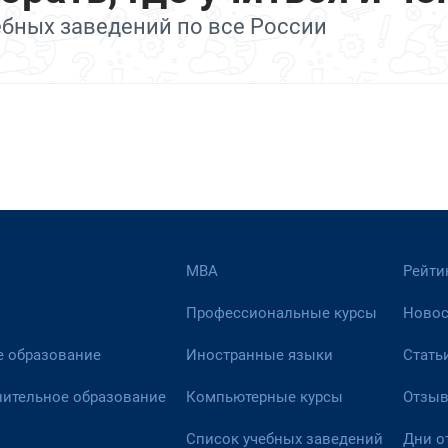
ебных заведений по все России
МВА
Рейти
Профессиональные курсы
Новос
 образование
Иностранные языки
Стать
ительное образование
Компьютерные курсы
Отзы
Список учебных заведений
Дни о